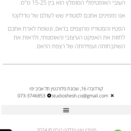
העובי האופטימלי המומלץ הוא בין 15-25 מ"מ.
אנו מזמינים אתכם לסטודיו שש לעולם של טדלקט!
הפטיו והסטודיו מרוצפים בדאס, ונשמח לארח אתכם
לחוות את האפקט העיצובי והאומנותי, ולראות את
השתבחותה ועמידותה של רצפת הדאס.
קורדוברו 16, שכונת פלורנטין תל אביב יפו
073-3746853
studioshesh.co@gmail.com
סטודיו שש טדלקט בע“מ © 2024