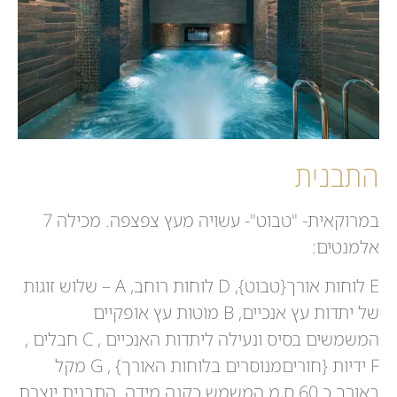
התבנית
במרוקאית- "טבוט"- עשויה מעץ צפצפה. מכילה 7
אלמנטים:
E לוחות אורך{טבוט}, D לוחות רוחב, A – שלוש זוגות
של יתדות עץ אנכיים, B מוטות עץ אופקיים
המשמשים בסיס ונעילה ליתדות האנכיים , C חבלים ,
F ידיות {חוריםמנוסרים בלוחות האורך} , G מקל
באורך כ 60 ס,מ המשמש כקנה מידה. התבנית יוצרת