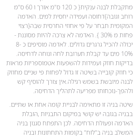
מתקבלת לבנה ענקית{ כ 120 ס"מ אורך ו 60 ס"מ
רוחב וגובה}דחוסה ועמידה יחסית למים. האדמה
המקומית תבחר על פי אחוזי החרסית שבה{רצוי
פחות מ 30% }. האדמה לא צרכה להיות מסוננת -
יכולה להכיל גרגרים גדולים. לאדמה מוסיפים כ 8-
10% מים עד קבלת תערובת לחה ונוחה לדחיסה.
בדיקות חוזק ועמידות להשפעות אטמוספריות מראות
כי חוזק קובייה בשיטה זו גדול לפחות פי שניים מחוזק
לבנה מיובשת בשמש רגילה.אין צורך להוסיף קש
ולהפך-נוכחותו מפריעה לתהליך הדחיסה.
שיטה בניה זו מתאימה לבניית קומה אחת או שתיים.
בבניה בגובה יש קושי במיקום התבניות ,הובלת
האדמה ופעולת הדחיסה. לכן התפתח סגנון בניה
המשלב בניה ב"לוח" בקומות התחתונות ובניה