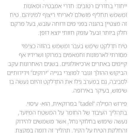
ייחודי בחדרים רטובים: חדרי אמבטיה וסאונות
ומשמש תחליף מושלם לאריחי ריצוף למיניהם. טיח
זה מצטיין בהגנה בפני מים ודוחה עובש, בעל מרקם
חלק ביותר ובעל עומק חזותי יוצא דופן.
טיח תדלקט שימש בעבר ומשמש בהווה כציפוי
מסורתי לארמונות וחמאמים במרוקו ושרידיו אף
קיימים באתרים ארכיאולוגיים. בשנים האחרונות עקב
הביקוש ההולך וגובר למוצרי בנייה “ירוקים” וידידותיים
לסביבה, גם במערב גילו את התדלקט והיום נעשה בו
שימוש, בעיקר באירופה.
פירוש המילה “tadel” במרוקאית, הוא- עיסוי.
בתהליך העיבוד של החומר על המשטח המיועד,
נעשה שימוש בחלוקי נחל, אשר משמשים להידוק
והחלקת הטיח על הקיר. תהליך זה דומה במקצת