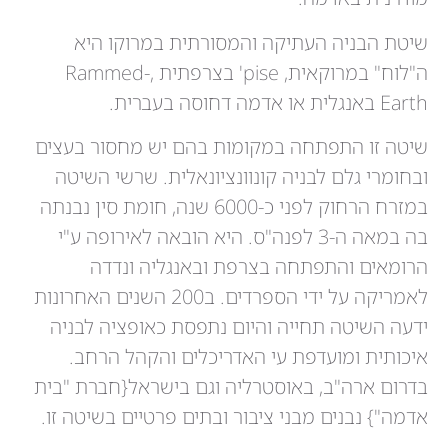
שיטת הבניה העתיקה והמסורתית במרוקו היא
ה"לוח" במרוקאית, pise' בצרפתית ,Rammed-
Earth באנגלית או אדמה דחוסה בעברית.
שיטה זו התפתחה במקומות בהם יש מחסור בעצים
ובחומרי גלם לבניה קונוונציונאלית. שרשי השיטה
במזרח הרחוק לפני כ-6000 שנה, חומת סין נבנתה
בה במאה ה-3 לפנה"ס. היא הובאה לאירופה ע"י
הרומאים והתפתחה בצרפת ובאנגליה ונדדה
לאמריקה על ידי הספרדים. ב200 השנים האחרונות
ידעה השיטה תחייה והיום נתפסת כאופציה לבניה
איכותית ומועדפת עי האדריכלים והקהל הרחב.
בדרום ארה"ב, באוסטרליה וגם בישראל{חברת "בית
אדמה"} נבנים מבני ציבור ובתים פרטיים בשיטה זו.