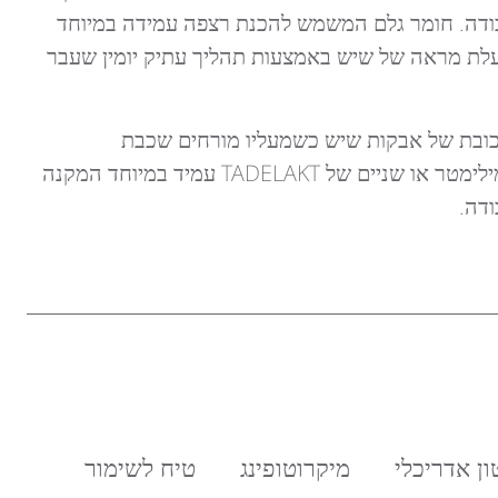
העבודה. חומר גלם המשמש להכנת רצפה עמידה במיוחד
עלת מראה של שיש באמצעות תהליך עתיק יומין שעבר
רכובת של אבקות שיש כשמעליו מורחים שכבת
TADELAKT לאחר יציקת חומר המילוי בעובי של כ- 2.5 ס"מ, מורחים שכבה של כמילימטר או שניים של TADELAKT עמיד במיוחד המקנה
ודה.
ון אדריכלי
מיקרוטופינג
טיח לשימור