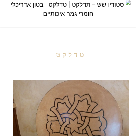
טדלקט