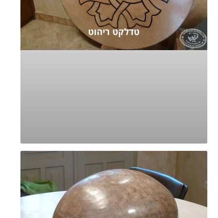
טדלקט ריהוט