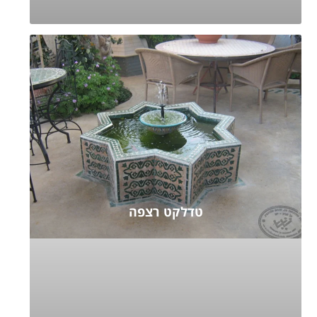
טדלקט רצפה