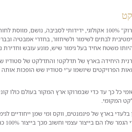
קט
הוא חומר "ירוק" 100% אקולוגי, ידידותי לסביבה, נושם
טיבית לבתים לשימור ולשיחזור, בחדרי אמבטיה ובברי
יותו משטח אחיד בעל גימור שיש, מונע עובש וחדירת נו
רנית היחידה בארץ של תדלקט!
מאות הפרויקטים שיושמו ע"י סטודיו שש הופכות אות
ומי כל כך עד כדי שבמרוקו ארץ המקור בעולם כולו קונ
קט המקומי.
בלעדי בארץ של פיגמנטים, ווקס ומי שמן ייחודיים לגי
 שלו הם בייצור עצמי וחשוב מכך בייצור 100% כחול לבן!