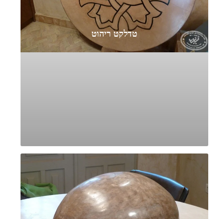
טדלקט ריהוט